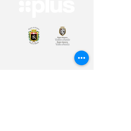
Arte & Cultura
Sport & Benessere
Educazione
Volontariato & Mobilità Internazionale
Youth Bank
Plus Café
Cos'è Plus