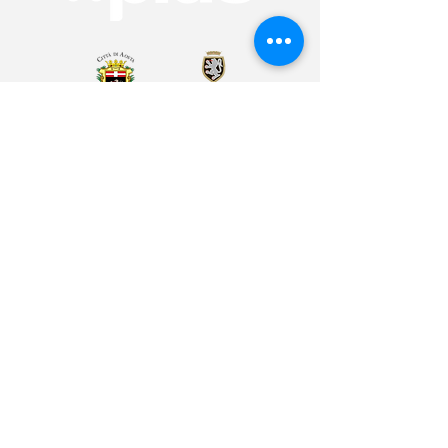
Arte & Cultura
Sport & Benessere
Educazione
Volontariato & Mobilità Internazionale
Youth Bank
Plus Café
Cos'è Plus
I nostri partner