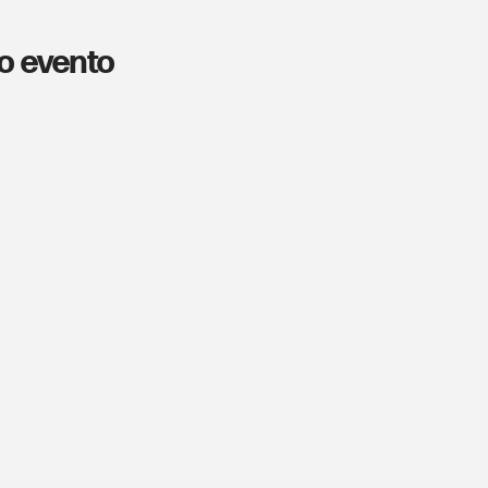
o evento
Cos'è Plus
I nostri partner
Gli spazi
I servizi
I prossimi eventi
Blog
Resta in contatto
Dove ci trovi