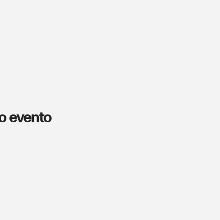
o evento
Cos'è Plus
I nostri partner