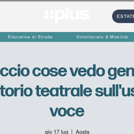
ESTAT
Educativa di Strada
Volontariato & Mobilità
ccio cose vedo gen
orio teatrale sull'u
voce
gio 17 lug
  |  
Aosta