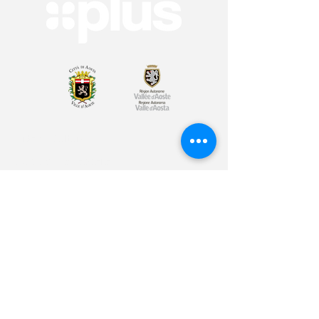
Arte & Cultura
Sport & Benessere
Educazione
Volontariato & Mobilità Internazionale
Youth Bank
Plus Café
Cos'è Plus