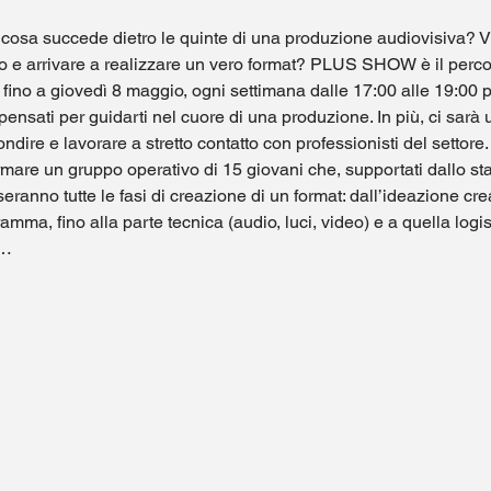
 cosa succede dietro le quinte di una produzione audiovisiva? Vu
o e arrivare a realizzare un vero format? PLUS SHOW è il perco
e fino a giovedì 8 maggio, ogni settimana dalle 17:00 alle 19:00 
 pensati per guidarti nel cuore di una produzione. In più, ci sarà 
ndire e lavorare a stretto contatto con professionisti del settore.
rmare un gruppo operativo di 15 giovani che, supportati dallo staf
seranno tutte le fasi di creazione di un format: dall’ideazione crea
gramma, fino alla parte tecnica (audio, luci, video) e a quella log
g…