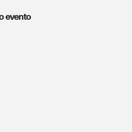
o evento
Cos'è Plus
I nostri partner
Gli spazi
I servizi
I prossimi eventi
Blog
Resta in contatto
Dove ci trovi