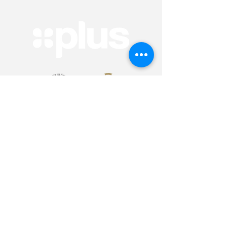
Arte & Cultura
Sport & Benessere
Educazione
Volontariato & Mobilità Internazionale
Youth Bank
Plus Café