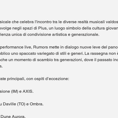
ale che celebra l'incontro tra le diverse realtà musicali valdos
 svolge negli spazi di Plus, un luogo simbolo della cultura giova
erienza unica di condivisione artistica e generazionale.
 performance live, Rumors mette in dialogo nuove leve del pano
ubblico uno spaccato variegato di stili e generi. La rassegna non
nche un momento di scambio tra generazioni, dove il passato inco
a.
te principali, con ospiti d’eccezione:
sione (IM) e AXIS.
u Daville (TO) e Ombra.
e Dune Aurora.