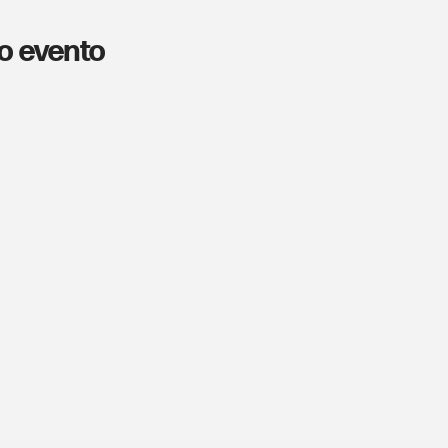
o evento
Cos'è Plus
I nostri partner
Gli spazi
I servizi
I prossimi eventi
Blog
Resta in contatto
Dove ci trovi