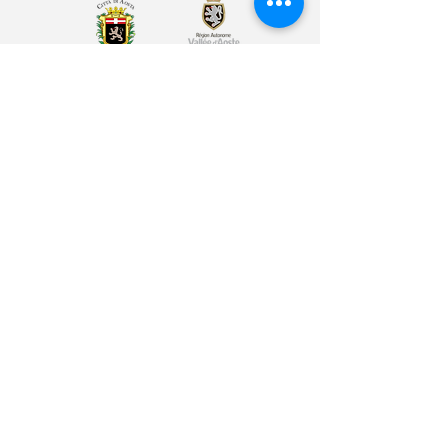
Arte & Cultura
Sport & Benessere
Educazione
Volontariato & Mobilità Internazionale
Youth Bank
Plus Café
Cos'è Plus
I nostri partner
Gli spazi
I servizi