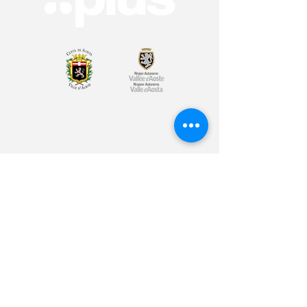
Arte & Cultura
Sport & Benessere
Educazione
Volontariato & Mobilità Internazionale
Youth Bank
Plus Café
Cos'è Plus
I nostri partner