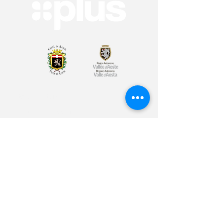
Arte & Cultura
Sport & Benessere
Educazione
Volontariato & Mobilità Internazionale
Youth Bank
Plus Café
Cos'è Plus