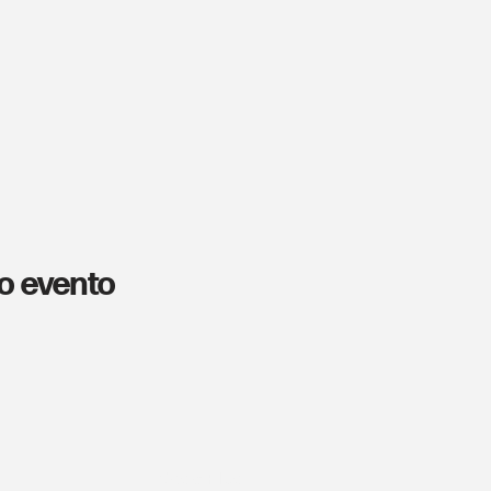
o evento
Cos'è Plus