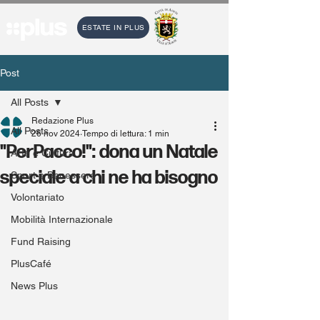
ESTATE IN PLUS
Post
All Posts
Redazione Plus
All Posts
26 nov 2024
Tempo di lettura: 1 min
"PerPacco!": dona un Natale
Arte e Cultura
speciale a chi ne ha bisogno
Sport e Benessere
Volontariato
Mobilità Internazionale
Fund Raising
PlusCafé
News Plus