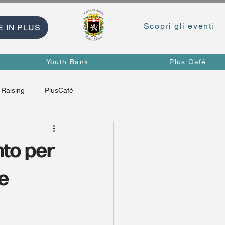
Scopri gli eventi
E IN PLUS
Youth Bank
Plus Café
Raising
PlusCafé
nto per
le