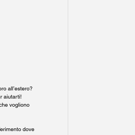
ro all’estero? 
r aiutarti! 
 che vogliono 
riferimento dove 