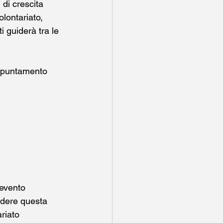
 di crescita 
lontariato, 
i guiderà tra le 
appuntamento 
evento 
rdere questa 
riato 