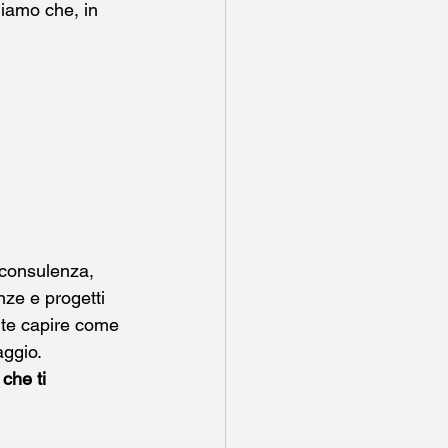
diamo che, in 
 consulenza, 
nze e progetti 
nte capire come 
aggio.
che ti 