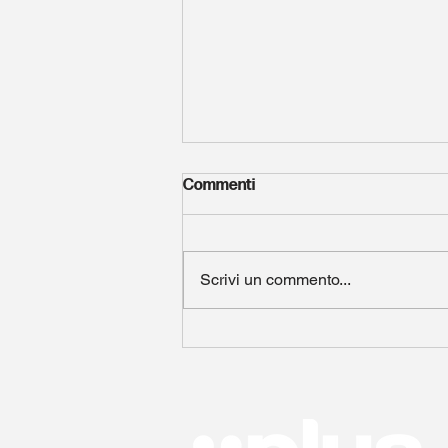
Commenti
Scrivi un commento...
🌾 GreenCademy: uno scambio
Erasmus+ in Germania per chi
sogna un futuro più verde